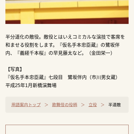
半分道化の敵役。敵役とはいえコミカルな演技で客席を
和ませる役割をします。『仮名手本忠臣蔵』の鷺坂伴
内、『義経千本桜』の早見藤太など。（金田栄一）
【写真】
『仮名手本忠臣蔵』七段目 鷺坂伴内（市川男女蔵）
平成25年1月新橋演舞場
用語案内トップ
歌舞伎の役柄
立役
半道敵