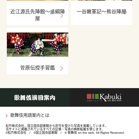
近江源氏先陣館～盛綱陣
一谷嫩軍記～熊谷陣屋
屋
菅原伝授手習鑑
歌舞伎用語案内とは
松竹株式会社、国立国会図書館から許可を受けた写真を掲載しています。
当サイトに掲載されているすべての記事・写真の無断転載を禁じます。
©松竹株式会社 / ©国立国会図書館 / © 歌舞伎 on the web. All Rights Reserved.