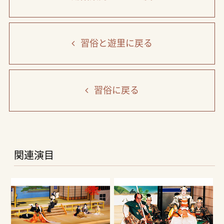
習俗と遊里
に戻る
習俗
に戻る
関連演目