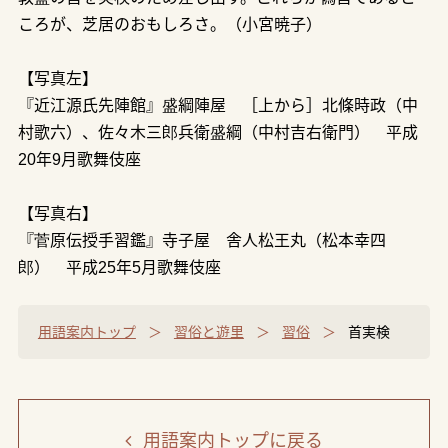
ころが、芝居のおもしろさ。（小宮暁子）
【写真左】
『近江源氏先陣館』盛綱陣屋 ［上から］北條時政（中
村歌六）、佐々木三郎兵衛盛綱（中村吉右衛門） 平成
20年9月歌舞伎座
【写真右】
『菅原伝授手習鑑』寺子屋 舎人松王丸（松本幸四
郎） 平成25年5月歌舞伎座
用語案内トップ
習俗と遊里
習俗
首実検
用語案内トップ
に戻る