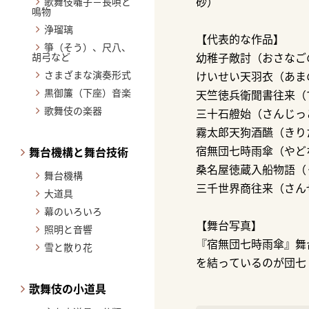
歌舞伎囃子－長唄と
砂）
鳴物
浄瑠璃
【代表的な作品】
箏（そう）、尺八、
胡弓など
幼稚子敵討（おさなごの
さまざまな演奏形式
けいせい天羽衣（あまの
黒御簾（下座）音楽
天竺徳兵衛聞書往来（
歌舞伎の楽器
三十石艠始（さんじっこ
霧太郎天狗酒醼（きりた
宿無団七時雨傘（やどな
舞台機構と舞台技術
桑名屋徳蔵入船物語（く
舞台機構
三千世界商往来（さん
大道具
幕のいろいろ
【舞台写真】
照明と音響
『宿無団七時雨傘』舞
雪と散り花
を結っているのが団七
歌舞伎の小道具