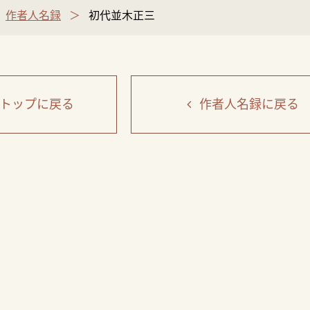
作者人名録
初代並木正三
トップ
に戻る
作者人名録
に戻る