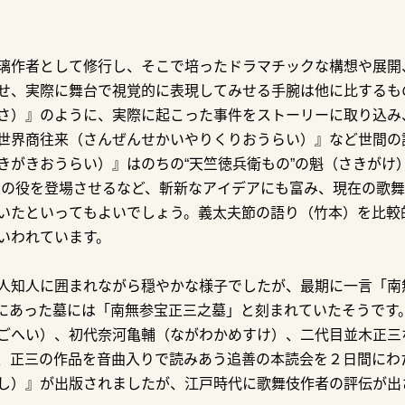
璃作者として修行し、そこで培ったドラマチックな構想や展開
せ、実際に舞台で視覚的に表現してみせる手腕は他に比するも
さ）』のように、実際に起こった事件をストーリーに取り込み、
世界商往来（さんぜんせかいやりくりおうらい）』など世間の
きがきおうらい）』はのちの“天竺徳兵衛もの”の魁（さきがけ
身の役を登場させるなど、斬新なアイデアにも富み、現在の歌
いたといってもよいでしょう。義太夫節の語り（竹本）を比較
いわれています。
人知人に囲まれながら穏やかな様子でしたが、最期に一言「南
にあった墓には「南無参宝正三之墓」と刻まれていたそうです
ごへい）、初代奈河亀輔（ながわかめすけ）、二代目並木正三など
、正三の作品を音曲入りで読みあう追善の本読会を２日間にわ
し）』が出版されましたが、江戸時代に歌舞伎作者の評伝が出