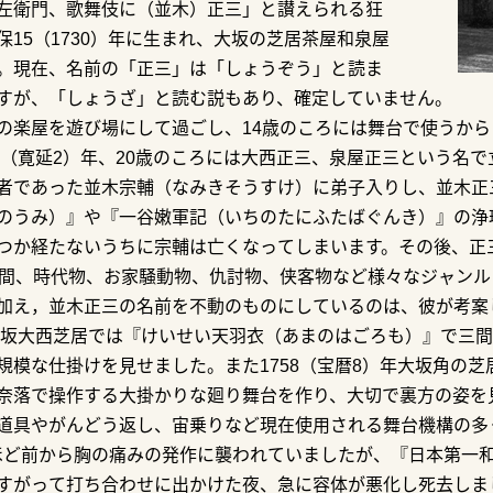
左衛門、歌舞伎に（並木）正三」と讃えられる狂
15（1730）年に生まれ、大坂の芝居茶屋和泉屋
。現在、名前の「正三」は「しょうぞう」と読ま
すが、「しょうざ」と読む説もあり、確定していません。
の楽屋を遊び場にして過ごし、14歳のころには舞台で使うから
9（寛延2）年、20歳のころには大西正三、泉屋正三という名で
者であった並木宗輔（なみきそうすけ）に弟子入りし、並木正
のうみ）』や『一谷嫩軍記（いちのたにふたばぐんき）』の浄
つか経たないうちに宗輔は亡くなってしまいます。その後、正三
年間、時代物、お家騒動物、仇討物、侠客物など様々なジャン
加え，並木正三の名前を不動のものにしているのは、彼が考案
の大坂大西芝居では『けいせい天羽衣（あまのはごろも）』で三間
規模な仕掛けを見せました。また1758（宝暦8）年大坂角の
奈落で操作する大掛かりな廻り舞台を作り、大切で裏方の姿を
道具やがんどう返し、宙乗りなど現在使用される舞台機構の多
、一年ほど前から胸の痛みの発作に襲われていましたが、『日本第
すがって打ち合わせに出かけた夜、急に容体が悪化し死去しま