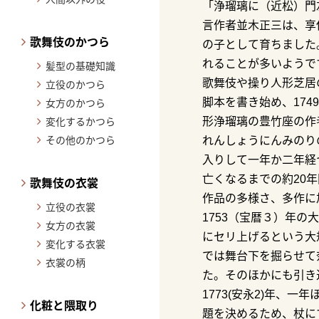
「浄瑠璃に（近松）門
言作者並木正三は、享保
歌舞伎のかつら
の子として育ちました
れることが多いようで
髪型の基礎知識
歌舞伎や操り人形芝居
立役のかつら
脚本を書き始め、174
女方のかつら
形浄瑠璃の豊竹座の作
変化するかつら
その他のかつら
れんしょうにんみのり
入りして一年か二年経
亡くなるまでの約20
歌舞伎の衣裳
作品の多様さ、多作に
立役の衣裳
1753（宝暦３）年
女方の衣裳
にセリ上げるという大
変化する衣裳
では舞台下を掘らせて
衣裳の柄
た。そのほかにも引き
1773(安永2)年
化粧と隈取り
題を決めるため、杖に