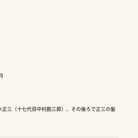
月
木正三（十七代目中村勘三郎）、その後ろで正三の髪