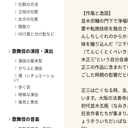
化粧の方法
立役の化粧
【作風と逸話】
女方の化粧
並木宗輔の門下で浄瑠
隈取り
置や転換技術を融合さ
付け眉と付け髭など
んしちしぐれのからか
味を織り込んだ『三千
歌舞伎の演技・演出
（てんじくとくべいき
木正三”という自分自
演技の基本型
正三の作品に含まれて
せりふと演技
ごした時期の影響だと
場（シチュエーショ
ン）
歩く芸
正三は亡くなる時、友
特殊な演出
います。大阪の法善寺
後見と黒衣
初代並木五瓶（なみき
狂言作者たちが集まり
歌舞伎の音楽
ょうぞういちだいばな