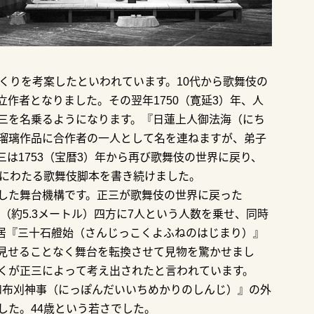
くりを考案したといわれています。10代から歌舞伎の
立作者となりました。その翌年1750（寛延3）年、人
三を名乗るようになります。『日蓮上人御法海（にち
瑠璃作品に合作者の一人として名を連ねますが、弟子
は1753（宝暦3）年から再び歌舞伎の世界に戻り、
ルにわたる歌舞伎脚本を書き続けました。
した舞台機構です。正三が歌舞伎の世界に戻った
（約5.3メートル）四方に7人という人数を乗せ、同時
芝居『三十石艠始（さんじっこくよふねのはじまり）』
見せることなく舞台を転換させて見物を驚かせまし
くが正三によって考え出されたと言われています。
一和布刈神事（にっぽんだいいちめかりのしんじ）』の外
した。44歳という若さでした。