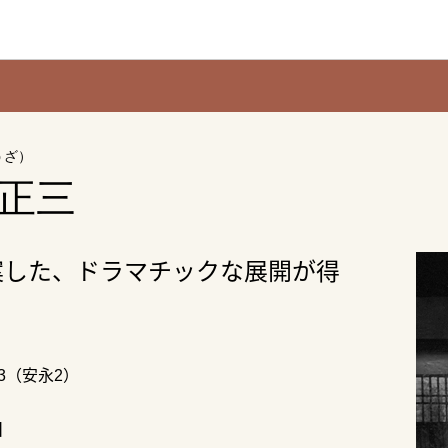
うざ）
正三
案した、ドラマチックな展開が得
73（安永2）
】