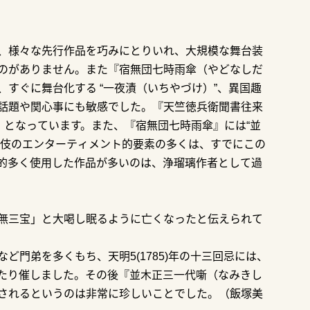
、様々な先行作品を巧みにとりいれ、大規模な舞台装
のがありません。また『宿無団七時雨傘（やどなしだ
すぐに舞台化する “一夜漬（いちやづけ）”、異国趣
話題や関心事にも敏感でした。『天竺徳兵衛聞書往来
）となっています。また、『宿無団七時雨傘』には“並
舞伎のエンターティメント的要素の多くは、すでにこの
的多く使用した作品が多いのは、浄瑠璃作者として過
無三宝」と大喝し眠るように亡くなったと伝えられて
。
門弟を多くもち、天明5(1785)年の十三回忌には、
たり催しました。その後『並木正三一代噺（なみきし
されるというのは非常に珍しいことでした。（飯塚美