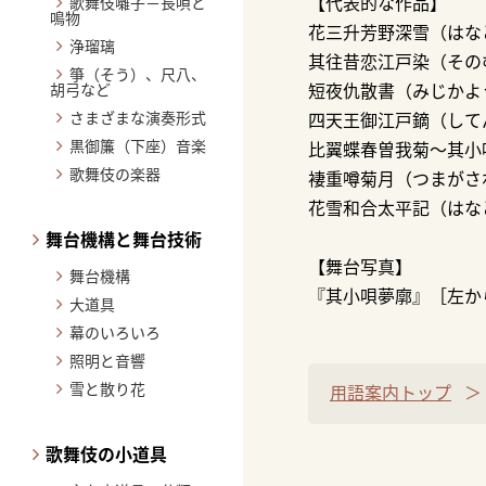
歌舞伎囃子－長唄と
【代表的な作品】
鳴物
花三升芳野深雪（はなと
浄瑠璃
其往昔恋江戸染（そのむ
箏（そう）、尺八、
胡弓など
短夜仇散書（みじかよう
さまざまな演奏形式
四天王御江戸鏑（してん
黒御簾（下座）音楽
比翼蝶春曽我菊～其小
歌舞伎の楽器
褄重噂菊月（つまがさね
花雪和合太平記（はなと
舞台機構と舞台技術
【舞台写真】
舞台機構
『其小唄夢廓』［左か
大道具
幕のいろいろ
照明と音響
雪と散り花
用語案内トップ
歌舞伎の小道具