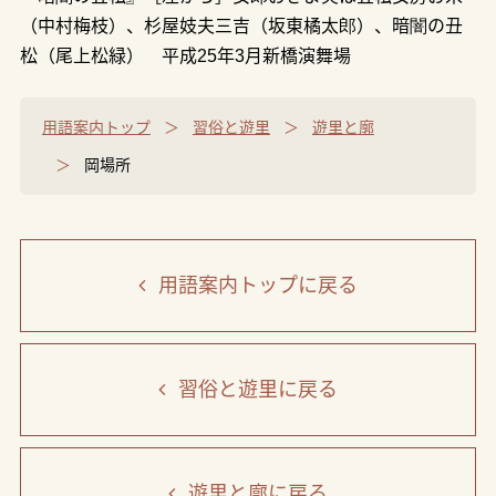
（中村梅枝）、杉屋妓夫三吉（坂東橘太郎）、暗闇の丑
松（尾上松緑） 平成25年3月新橋演舞場
用語案内トップ
習俗と遊里
遊里と廓
岡場所
用語案内トップ
に戻る
習俗と遊里
に戻る
遊里と廓
に戻る