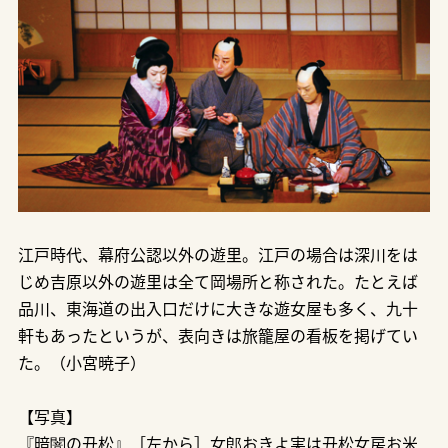
江戸時代、幕府公認以外の遊里。江戸の場合は深川をは
じめ吉原以外の遊里は全て岡場所と称された。たとえば
品川、東海道の出入口だけに大きな遊女屋も多く、九十
軒もあったというが、表向きは旅籠屋の看板を掲げてい
た。（小宮暁子）
【写真】
『暗闇の丑松』［左から］女郎おきよ実は丑松女房お米