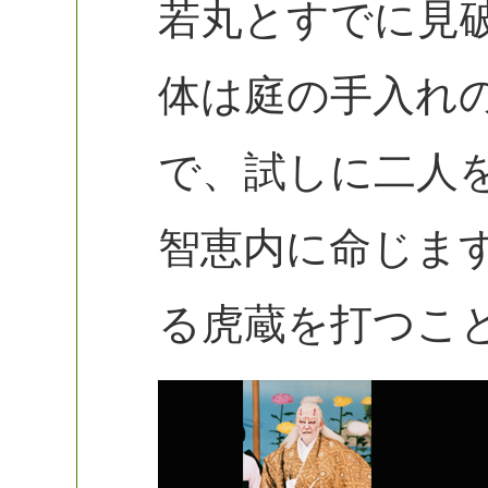
若丸とすでに見
体は庭の手入れ
で、試しに二人
智恵内に命じま
る虎蔵を打つこ