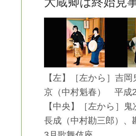
大蔵卿は終始見
【左】［左から］吉岡
京（中村魁春） 平成2
【中央】［左から］鬼
長成（中村勘三郎）、
3月歌舞伎座