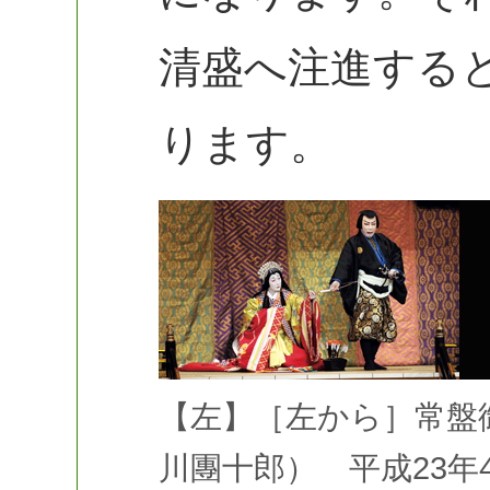
清盛へ注進する
ります。
【左】［左から］常盤
川團十郎） 平成23年