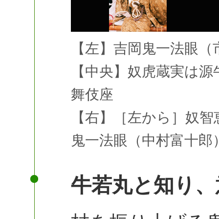
【左】吉岡鬼一法眼（
【中央】奴虎蔵実は源
舞伎座
【右】［左から］奴智
鬼一法眼（中村富十郎）
牛若丸と知り、