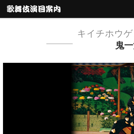
キイチホウゲ
鬼一