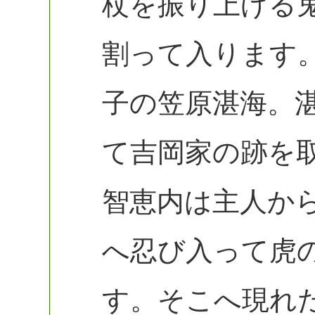
杖を振り上げる
割って入ります
子の笠原湛海。
て吉岡家の跡を
智恵内は主人か
へ忍び入って虎
す。そこへ現れ