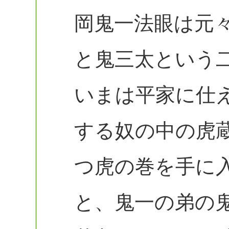
岡鬼一法眼は元
と鬼三太という
いまは平家に仕
する奴の中の虎
つ虎の巻を手に
と、鬼一の弟の