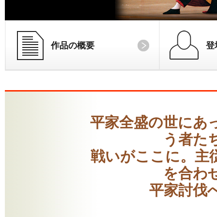
作品の概要
登
平家全盛の世にあ
う者た
戦いがここに。主
を合わ
平家討伐