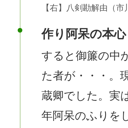
【右】八剣勘解由（市川
作り阿呆の本心
すると御簾の中
た者が・・・。
蔵卿でした。実
年阿呆のふりを