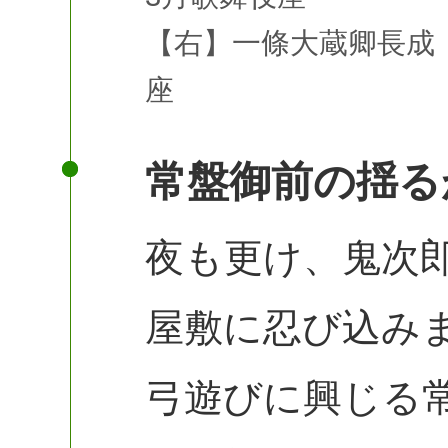
【右】一條大蔵卿長成
座
常盤御前の揺る
夜も更け、鬼次
屋敷に忍び込み
弓遊びに興じる