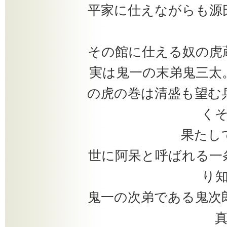
平家に仕えながらも源
その館に仕える奴の虎
実は鬼一の末弟鬼三太
の虎の巻は清盛も望む
く
果たし
世に阿呆と呼ばれる一
り
鬼一の次弟である鬼次