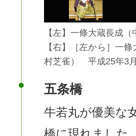
【左】一條大蔵長成（
【右】［左から］一條
村芝雀） 平成25年3
五条橋
牛若丸が優美な
橋に現れました