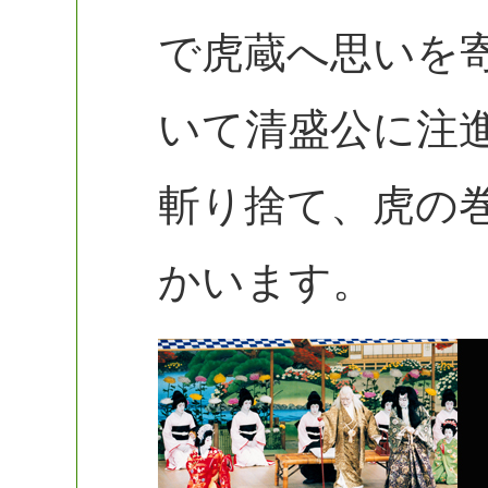
で虎蔵へ思いを
いて清盛公に注
斬り捨て、虎の
かいます。