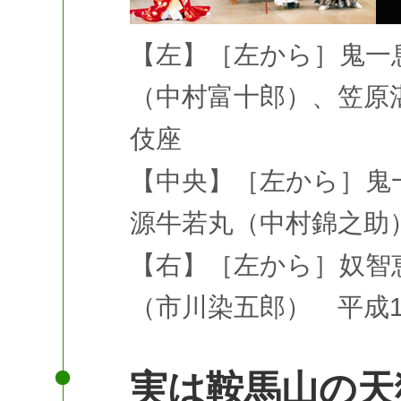
【左】［左から］鬼一
（中村富十郎）、笠原湛
伎座
【中央】［左から］鬼
源牛若丸（中村錦之助）
【右】［左から］奴智
（市川染五郎） 平成1
実は鞍馬山の天